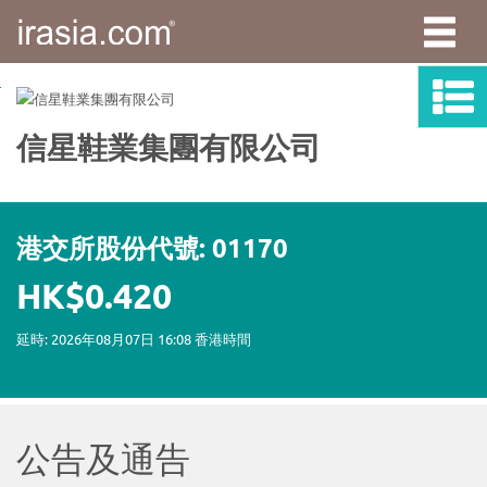
irasia.com
-
信
星
鞋
業
集
團
有
限