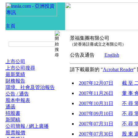
景福集團有限公司
（於香港註冊成立之有限公司）
公告及通告
English
上市公司
上市公司搜尋
請下載最新的 "
Acrobat Reader
"
最新業績
財務報告
2007年12月07日
截 至 二
環境、社會及管治報告
2007年11月26日
董 事 會
公告 / 通告
股本申報表
2007年10月31日
不 尋 常
通函
招股書
2007年09月10日
不 尋 常
新聞稿
2007年07月31日
不 尋 常
公司簡報 / 網上廣播
股票報價
2007年07月30日
股 東 週