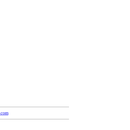
a.com