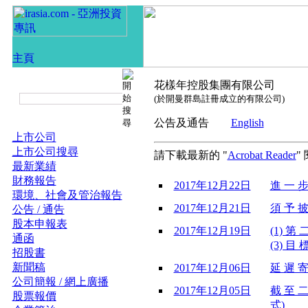
花樣年控股集團有限公司
(於開曼群島註冊成立的有限公司)
公告及通告
English
上市公司
上市公司搜尋
請下載最新的 "
Acrobat Reader
"
最新業績
財務報告
2017年12月22日
進 一 步
環境、社會及管治報告
2017年12月21日
須 予 披
公告 / 通告
股本申報表
2017年12月19日
(1) 第
通函
(3) 目 
招股書
新聞稿
2017年12月06日
延 遲 寄
公司簡報 / 網上廣播
2017年12月05日
截 至 二
股票報價
式)