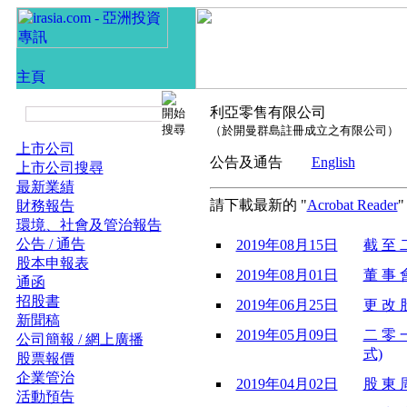
利亞零售有限公司
（於開曼群島註冊成立之有限公司）
上市公司
公告及通告
English
上市公司搜尋
最新業績
請下載最新的 "
Acrobat Reader
財務報告
環境、社會及管治報告
公告 / 通告
2019年08月15日
截 至 
股本申報表
2019年08月01日
董 事 會
通函
招股書
2019年06月25日
更 改 
新聞稿
2019年05月09日
二 零 
公司簡報 / 網上廣播
式)
股票報價
企業管治
2019年04月02日
股 東 周
活動預告