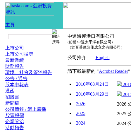
中遠海運港口有限公司
(前稱 中遠太平洋有限公司)
（於百慕達註冊成立之有限公司）
上市公司
上市公司搜尋
公司推介
English
最新業績
財務報告
請下載最新的 "
Acrobat Reader
環境、社會及管治報告
公告 / 通告
2016年08月24日
201
股本申報表
通函
2016年03月29日
201
招股書
新聞稿
2026
2026 
公司簡報 / 網上廣播
2025
2025 
股票報價
企業管治
2024
2024 
活動預告