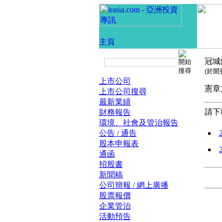
冠城
(於
上市公司
憲
上市公司搜尋
最新業績
請下
財務報告
環境、社會及管治報告
公告 / 通告
股本申報表
通函
招股書
新聞稿
公司簡報 / 網上廣播
股票報價
企業管治
活動預告