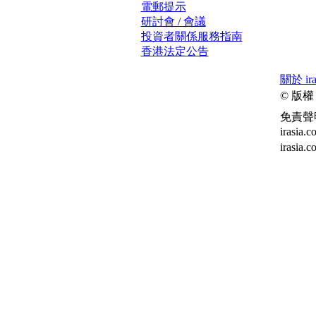
電郵提示
研討會 / 會議
投資者關係服務指南
香港法定公告
關於 ira
© 版權
免責聲
ira
irasia