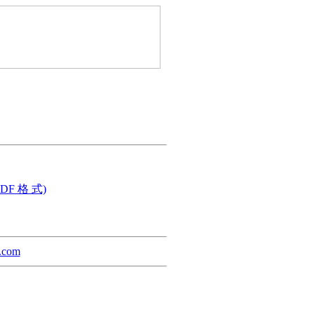
DF 格 式)
a.com