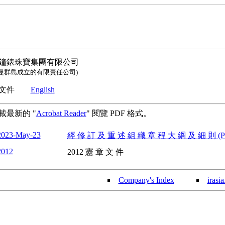
鐘錶珠寶集團有限公司
開曼群島成立的有限責任公司)
章文件
English
載最新的 "
Acrobat Reader
" 閱覽 PDF 格式。
2023-May-23
經 修 訂 及 重 述 組 織 章 程 大 綱 及 細 則 (P
2012
2012 憲 章 文 件
Company's Index
irasi