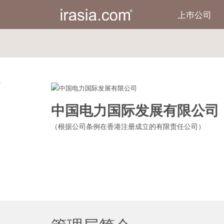
上巿公司
irasia.com
-
中
国
电
力
国