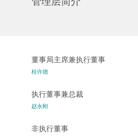
际
发
展
有
限
公
司