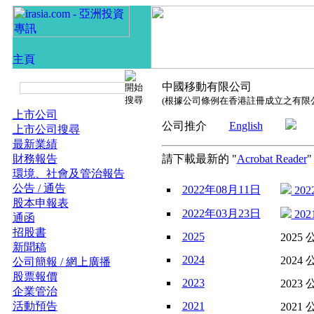
中國移動有限公司
(根據公司條例在香港註冊成立之有限
上市公司
公司推介
English
上市公司搜尋
最新業績
財務報告
請下載最新的 "
Acrobat Reader
環境、社會及管治報告
公告 / 通告
2022年08月11日
202
股本申報表
2022年03月23日
202
通函
招股書
2025
2025 
新聞稿
2024
2024 
公司簡報 / 網上廣播
股票報價
2023
2023 
企業管治
活動預告
2021
2021 