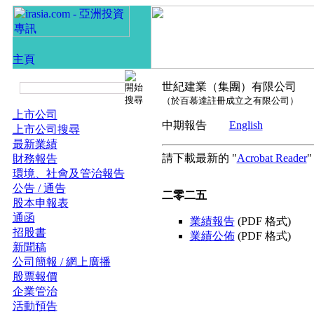
世紀建業（集團）有限公司
（於百慕達註冊成立之有限公司）
上市公司
中期報告
English
上市公司搜尋
最新業績
請下載最新的 "
Acrobat Reader
財務報告
環境、社會及管治報告
公告 / 通告
二零二五
股本申報表
通函
業績報告
(PDF 格式)
招股書
業績公佈
(PDF 格式)
新聞稿
公司簡報 / 網上廣播
股票報價
企業管治
活動預告