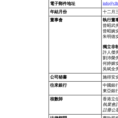
info@cl
電子郵件地址
年結月份
十二月
董事會
執行董
曾昭武
曾昭婉
朱明德
獨立非
許人傑
劉沛榮
何婷媚
吳斌全
公司秘書
施得安
往來銀行
中國銀
東亞銀
核數師
香港立
執業會
註冊公