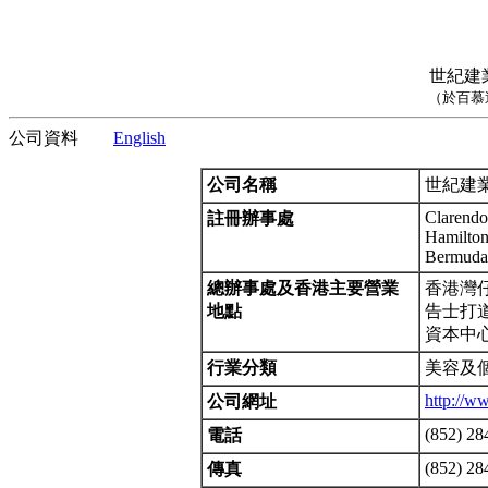
世紀建
（於百慕
公司資料
English
公司名稱
世紀建
Clarendo
註冊辦事處
Hamilto
Bermuda
總辦事處及香港主要營業
香港灣
地點
告士打道 
資本中心 
行業分類
美容及個
http://w
公司網址
(852) 28
電話
(852) 28
傳真