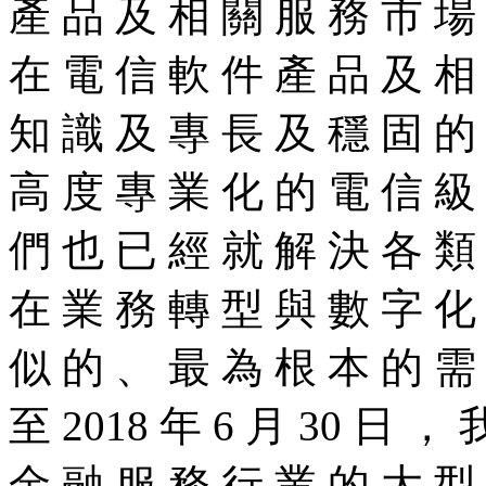
產 品 及 相 關 服 務 市 場
在 電 信 軟 件 產 品 及 相
知 識 及 專 長 及 穩 固 的
高 度 專 業 化 的 電 信 級
們 也 已 經 就 解 決 各 類
在 業 務 轉 型 與 數 字 化
似 的 、 最 為 根 本 的 需
至 2018 年 6 月 30 日 ，
金 融 服 務 行 業 的 大 型