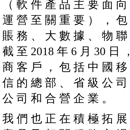
（ 軟 件 產 品 主 要 面 向
運 營 至 關 重 要 ） ， 包
賬 務 、 大 數 據 、 物 聯
截 至 2018 年 6 月 30 日
商 客 戶 ， 包 括 中 國 移
信 的 總 部 、 省 級 公 司
公 司 和 合 營 企 業 。
我 們 也 正 在 積 極 拓 展