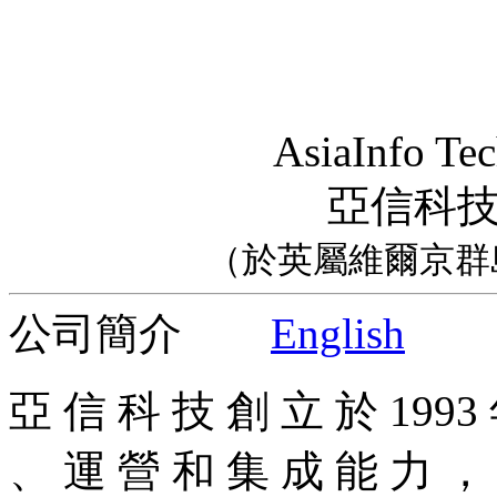
AsiaInfo Tec
亞信科
（於英屬維爾京群
公司簡介
English
亞 信 科 技 創 立 於 1993
、 運 營 和 集 成 能 力 ，