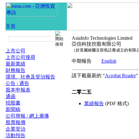
AsiaInfo Technologies Limited
亞信科技控股有限公司
（於英屬維爾京群島註冊成立的有限
上市公司
上市公司搜尋
中期報告
English
最新業績
財務報告
請下載最新的 "
Acrobat Reader
環境、社會及管治報告
公告 / 通告
股本申報表
二零二五
通函
招股書
業績報告
(PDF 格式)
新聞稿
公司簡報 / 網上廣播
股票報價
企業管治
活動預告