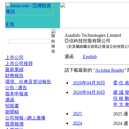
AsiaInfo Technologies Limited
亞信科技控股有限公司
（於英屬維爾京群島註冊成立的有限公
通函
English
上市公司
上市公司搜尋
最新業績
請下載最新的 "
Acrobat Reader
"
財務報告
環境、社會及管治報告
2026年04月30日
委 任 表
公告 / 通告
2026年04月30日
建 議 發
股本申報表
任 核 數
通函
年 大 會
招股書
新聞稿
2025
2025 通
公司簡報 / 網上廣播
2024
2024 通
股票報價