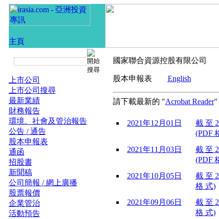
國家聯合資源控股有限公司
股本申報表
English
上市公司
上市公司搜尋
最新業績
請下載最新的 "
Acrobat Reader
財務報告
環境、社會及管治報告
2021年12月01日
截 至 2
公告 / 通告
(PDF 
股本申報表
2021年11月03日
截 至 2
通函
(PDF 
招股書
新聞稿
2021年10月05日
截 至 2
公司簡報 / 網上廣播
格 式)
股票報價
2021年09月06日
截 至 2
企業管治
格 式)
活動預告