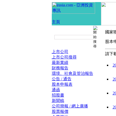
國家
股
上市公司
請下載
上市公司搜尋
最新業績
2
財務報告
環境、社會及管治報告
公告 / 通告
2
股本申報表
通函
2
招股書
新聞稿
公司簡報 / 網上廣播
2
股票報價