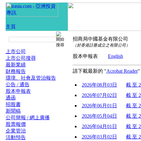
招商局中國基金有限公司
（於香港註冊成立之有限公司）
上市公司
股本申報表
English
上市公司搜尋
最新業績
請下載最新的 "
Acrobat Reader
財務報告
環境、社會及管治報告
公告 / 通告
2026年08月03日
截 至 2
股本申報表
2026年07月02日
截 至 2
通函
招股書
2026年06月01日
截 至 2
新聞稿
2026年05月04日
截 至 2
公司簡報 / 網上廣播
股票報價
2026年04月01日
截 至 2
企業管治
2026年03月02日
截 至 2
活動預告