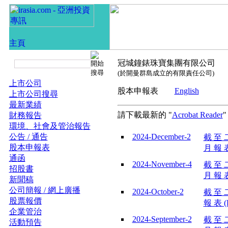
冠城鐘錶珠寶集團有限公司
(於開曼群島成立的有限責任公司)
上市公司
股本申報表
English
上市公司搜尋
最新業績
請下載最新的 "
Acrobat Reader
財務報告
環境、社會及管治報告
公告 / 通告
2024-December-2
截 至 
股本申報表
月 報 表
通函
2024-November-4
截 至 
招股書
月 報 表
新聞稿
公司簡報 / 網上廣播
2024-October-2
截 至 
股票報價
報 表 (
企業管治
2024-September-2
截 至 
活動預告