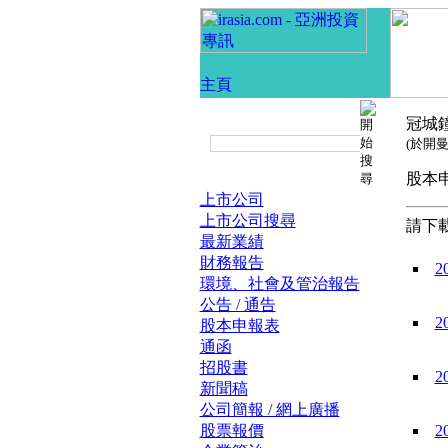
冠城
(於開
股
上市公司
上市公司搜尋
請下載
最新業績
財務報告
2
環境、社會及管治報告
公告 / 通告
2
股本申報表
通函
招股書
2
新聞稿
公司簡報 / 網上廣播
股票報價
2