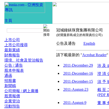
冠城鐘錶珠寶集團有限公司
(於開曼群島成立的有限責任公司)
上市公司
公告及通告
English
上市公司搜尋
最新業績
請下載最新的 "
Acrobat Reader
財務報告
環境、社會及管治報告
公告 / 通告
2011-December-29
涉 及 
股本申報表
2011-December-16
澄 清 公
通函
招股書
2011-December-15
須 予 披
新聞稿
2011-August-23
截 至 
公司簡報 / 網上廣播
(PDF 
股票報價
企業管治
2011-August-9
董 事 會
活動預告