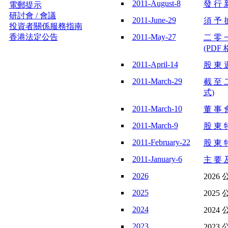
2011-August-8
發 行 
電郵提示
研討會 / 會議
2011-June-29
須 予 披
投資者關係服務指南
香港法定公告
2011-May-27
二 零 
(PDF 
2011-April-14
股 東 週
2011-March-29
截 至 
式)
2011-March-10
董 事 會
2011-March-9
股 東 特
2011-February-22
股 東 特
2011-January-6
主 要 及
2026
2026 
2025
2025 
2024
2024 
2023
2023 