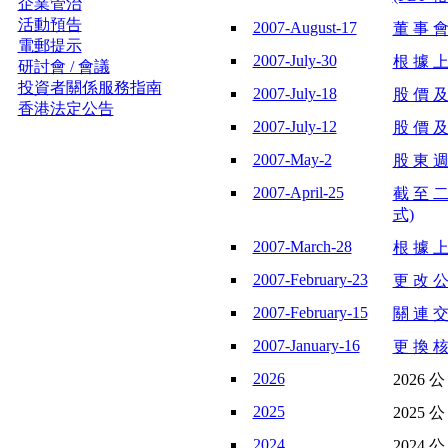
企業管治
活動預告
2007-August-17
董 事 會
電郵提示
2007-July-30
根 據 上 
研討會 / 會議
投資者關係服務指南
2007-July-18
股 價 及
香港法定公告
2007-July-12
股 價 及
2007-May-2
股 東 週
2007-April-25
截 至 二
式)
2007-March-28
根 據 上 
2007-February-23
更 改 公
2007-February-15
關 連 交
2007-January-16
更 換 核
2026
2026 
2025
2025 
2024
2024 