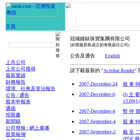
冠城鐘錶珠寶集團有限公司
(於開曼群島成立的有限責任公司)
公告及通告
English
上市公司
上市公司搜尋
請下載最新的 "
Acrobat Reader
"
最新業績
財務報告
2007-December-24
股 東 特
環境、社會及管治報告
2007-December-6
(I) 主 
公告 / 通告
13.09(
股本申報表
通函
2007-December-4
暫 停 買
招股書
新聞稿
2007-September-4
股 東 特
公司簡報 / 網上廣播
2007-September-2
截 至 二
股票報價
(PDF 格