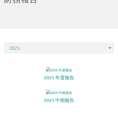
限
公
司