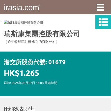
irasia.com
-
瑞
斯
康
集
團
控
股
有