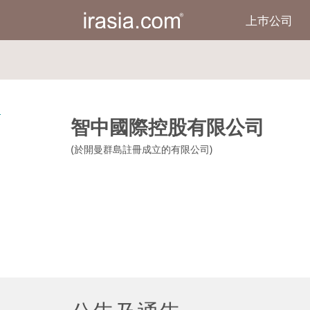
上巿公司
irasia.com
-
智
中
國
際
控