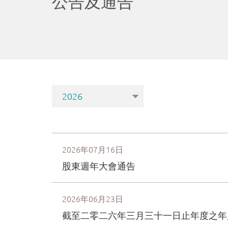
股
有
限
公
司