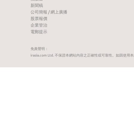
新聞稿
公司簡報 / 網上廣播
股票報價
企業管治
電郵提示
免責聲明：
irasia.com Ltd. 不保證本網站內容之正確性或可靠性。如因使用本