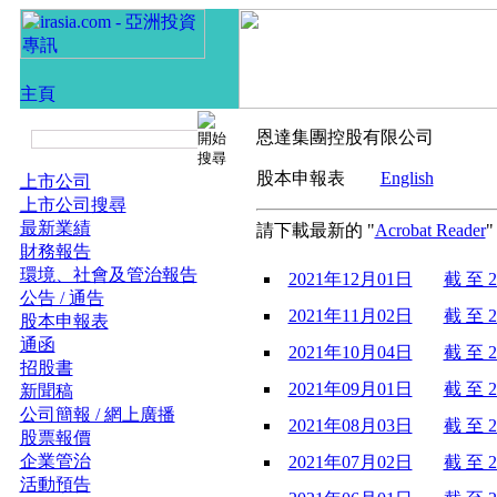
恩達集團控股有限公司
股本申報表
English
上市公司
上市公司搜尋
最新業績
請下載最新的 "
Acrobat Reader
財務報告
環境、社會及管治報告
2021年12月01日
截 至 2
公告 / 通告
2021年11月02日
截 至 2
股本申報表
通函
2021年10月04日
截 至 2
招股書
2021年09月01日
截 至 2
新聞稿
公司簡報 / 網上廣播
2021年08月03日
截 至 2
股票報價
企業管治
2021年07月02日
截 至 2
活動預告