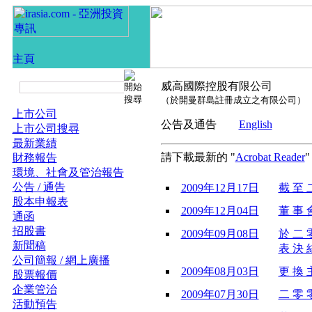
威高國際控股有限公司
（於開曼群島註冊成立之有限公司）
上市公司
公告及通告
English
上市公司搜尋
最新業績
請下載最新的 "
Acrobat Reader
財務報告
環境、社會及管治報告
公告 / 通告
2009年12月17日
截 至 
股本申報表
2009年12月04日
董 事 會
通函
招股書
2009年09月08日
於 二 
新聞稿
表 決 結
公司簡報 / 網上廣播
2009年08月03日
更 換 主
股票報價
企業管治
2009年07月30日
二 零 
活動預告