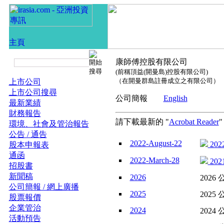
康師傅控股有限公司
(前稱頂益(開曼島)控股有限公司)
（在開曼群島註冊成立之有限公司）
上市公司
上市公司搜尋
公司簡報
English
最新業績
財務報告
請下載最新的 "
Acrobat Reader
環境、社會及管治報告
公告 / 通告
2022-August-22
202
股本申報表
通函
2022-March-28
202
招股書
新聞稿
2026
2026 
公司簡報 / 網上廣播
2025
2025 
股票報價
企業管治
2024
2024 
活動預告