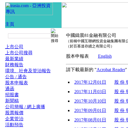
中國鑄晨81金融有限公司
（前稱中國互聯網投資金融集團有限
（於百慕達存續之有限公司）
上市公司
上市公司搜尋
股本申報表
English
最新業績
財務報告
請下載最新的 "
Acrobat Reader
環境、社會及管治報告
公告 / 通告
2017年12月01日
股 份 發
股本申報表
通函
2017年11月03日
股 份 發
招股書
新聞稿
2017年10月10日
股 份 發
公司簡報 / 網上廣播
2017年09月01日
股 份 發
股票報價
企業管治
2017年08月01日
股 份 發
活動預告